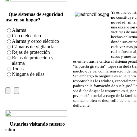
Ya es una const
Que sistemas de seguridad
no constituye 
usa en su hogar?
novedad, ni t
una excepción e
Alarma
victimas de má
Cerco eléctrico
hechos delictua
Alarma y cerco eléctrico
donde sus autor
Cámaras de vigilancia
cada vez mas jo
casi niños en a
Rejas de protección
casos y nuestra
Rejas de protección y
es entre otras la critica al sistema pena
alarma
"la puerta giratoria".. ..que sin duda ti
Todas
mucho que ver con la sensacion de im
Ninguna de ellas
Sin embargo la pregunta es ¿que tanto
responsables los adultos, especialment
padres en la formación de sus hijos?.L
sea dicha de que la respuesta es si, por 
prveneción social a cargo de la famili
se hizo o bien se desarrollo de una ma
deficiente.
Usuarios visitando nuestro
sitio: